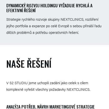
DYNAMICKÝ ROZVOJ HOLDINGU VYŽADUJE RYCHLÁ A
EFEKTIVNÍ ŘEŠENÍ
Strategie rychlého rozvoje skupiny NEXTCLINICS, rozšíření
jejího portfolia a expanze po celé Evropě s sebou přináší řadu
dílčích problémů a potřebu operativních řešení.
NAŠE ŘEŠENÍ
V S2 STUDIU jsme uchopili zadání jako celek s cílem
komplexně vyřešit všechny požadavky NEXTCLINICS.
ANALÝZA POTŘEB, NÁVRH MARKETINGOVÉ STRATEGIE