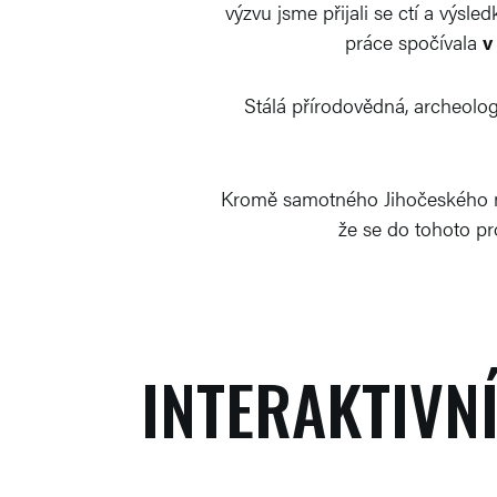
výzvu jsme přijali se ctí a výsl
práce spočívala
v
Stálá přírodovědná, archeologi
Kromě samotného Jihočeského muze
že se do tohoto pr
INTERAKTIVN