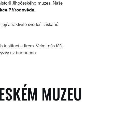
 historii Jihočeského muzea. Naše
sekce Přírodověda
.
jí atraktivitě svědčí i získané
nstitucí a firem. Velmi nás těší,
výzvy i v budoucnu.
ČESKÉM MUZEU