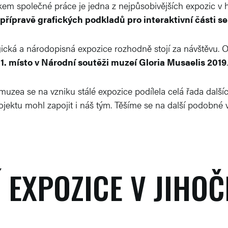
edkem společné práce je jedna z nejpůsobivějších expozic v
 přípravě grafických podkladů pro interaktivní části 
cká a národopisná expozice rozhodně stojí za návštěvu. O je
1. místo v Národní soutěži muzeí Gloria Musaelis 2019
.
a se na vzniku stálé expozice podílela celá řada dalších i
ojektu mohl zapojit i náš tým. Těšíme se na další podobné 
Í EXPOZICE V JIHO