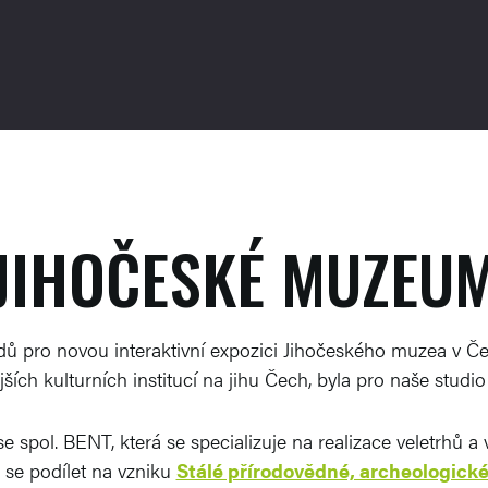
JIHOČESKÉ MUZEU
dů pro novou interaktivní expozici Jihočeského muzea v Če
ších kulturních institucí na jihu Čech, byla pro naše studio
spol. BENT, která se specializuje na realizace veletrhů a v
 se podílet na vzniku
Stálé přírodovědné, archeologick