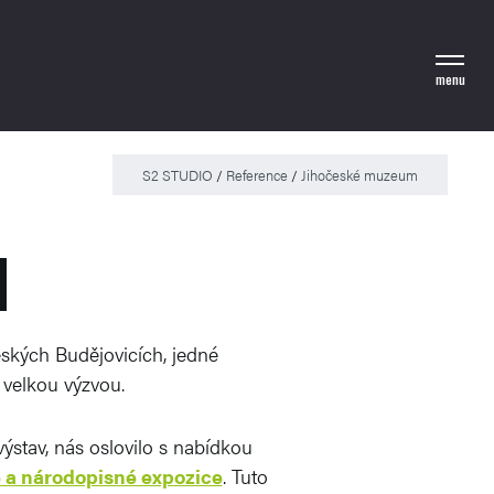
menu
S2 STUDIO
/
Reference
/
Jihočeské muzeum
M
ských Budějovicích, jedné
 velkou výzvou.
ýstav, nás oslovilo s nabídkou
é a národopisné expozice
. Tuto