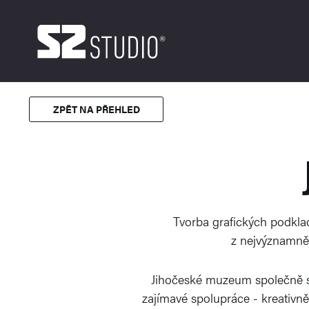
ZPĚT NA PŘEHLED
Tvorba grafických podkla
z nejvýznamněj
Jihočeské muzeum společně se 
zajímavé spolupráce - kreativně