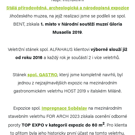
Stálá přírodovědná, archeologická a národopisná expozice
Jihočeského muzea, na jejíž realizaci jsme se podíleli se spol.
BENT, získala
1. místo v Národní soutěži muzeí Gloria
Musaelis 2019
.
Veletržní stánek spol. ALFAHAUS klientovi
výborně slouží již
od roku 2016
a každý rok je součástí 2 i více veletrhů.
Stánek
spol. GASTRO
, který jsme kompletně navrhli, byl
jednou z nejzajímavějších expozic na mezinárodním
gastronomickém veletrhu HOST 2019 v italském Miláně.
Expozice spol.
Impregnace Soběslav
na mezinárodním
stavebním veletrhu FOR ARCH 2023 získala ocenění odborné
2
poroty
TOP EXPO v kategorii expozic do 60 m
. Pro klienta
to přitom byla jeho historicky první účast na tomto veletrhu.