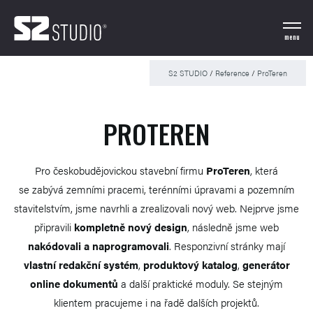
menu
S2 STUDIO
/
Reference
/
ProTeren
PROTEREN
Pro českobudějovickou stavební firmu
ProTeren
, která
se zabývá zemními pracemi, terénními úpravami a pozemním
stavitelstvím, jsme navrhli a zrealizovali nový web. Nejprve jsme
připravili
kompletně nový design
, následně jsme web
nakódovali a naprogramovali
. Responzivní stránky mají
vlastní redakční systém
,
produktový katalog
,
generátor
online dokumentů
a další praktické moduly. Se stejným
klientem pracujeme i na řadě dalších projektů.