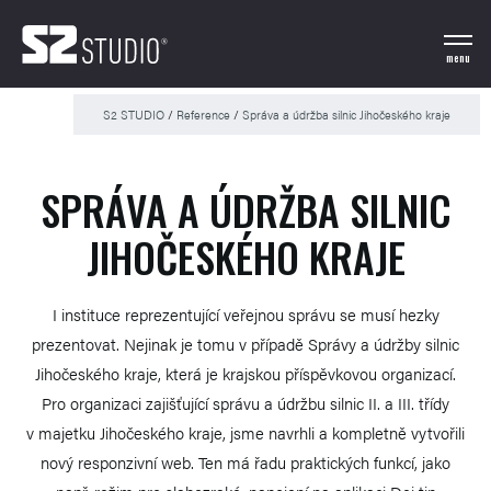
menu
S2 STUDIO
/
Reference
/
Správa a údržba silnic Jihočeského kraje
SPRÁVA A ÚDRŽBA SILNIC
JIHOČESKÉHO KRAJE
I instituce reprezentující veřejnou správu se musí hezky
prezentovat. Nejinak je tomu v případě Správy a údržby silnic
Jihočeského kraje, která je krajskou příspěvkovou organizací.
Pro organizaci zajišťující správu a údržbu silnic II. a III. třídy
v majetku Jihočeského kraje, jsme navrhli a kompletně vytvořili
nový responzivní web. Ten má řadu praktických funkcí, jako