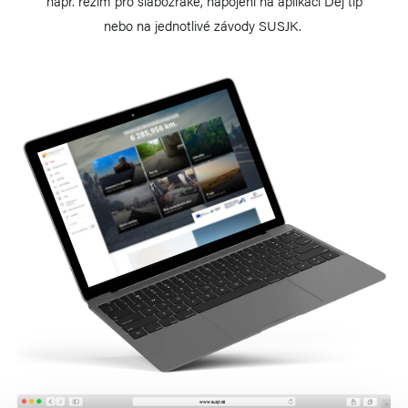
např. režim pro slabozraké, napojení na aplikaci Dej tip
nebo na jednotlivé závody SUSJK.
www.susjk.cz