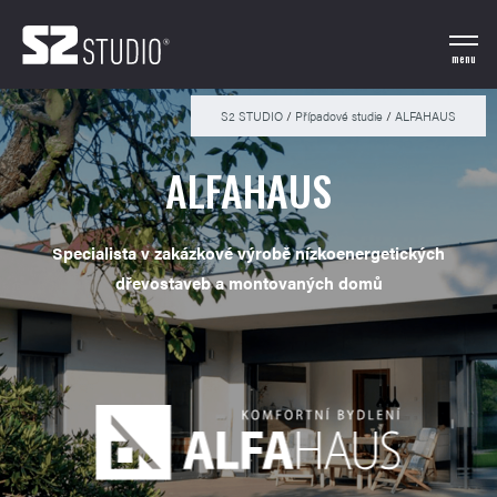
menu
S2 STUDIO
/
Případové studie
/
ALFAHAUS
ALFAHAUS
Specialista v zakázkové výrobě nízkoenergetických
dřevostaveb a montovaných domů