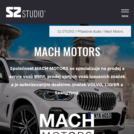
menu
S2 STUDIO
/
Případové studie
/
Mach Motors
MACH MOTORS
Společnost MACH MOTORS se specializuje na prodej a
servis vozů BMW, prodej ojetých vozů luxusních značek
a je autorizovaným dealerem značek VOLVO, LIGIER a
SsangYong.