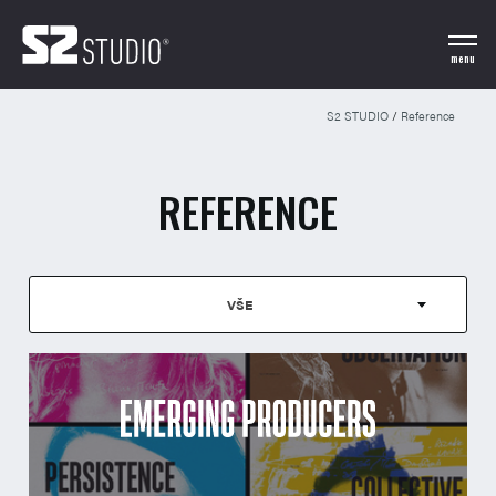
menu
S2 STUDIO
/
Reference
REFERENCE
VŠE