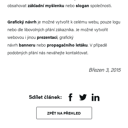
obsahovat
základní myšlenku
nebo
slogan
společnosti.
Grafický návrh
je možné vytvořit k celému webu, pouze logu
nebo dle libovolných přání zákazníka. Je možné vytvořit
webovou i jinou
prezentaci
, grafický
návrh
banneru
nebo
propagačního letáku
. V případě
podobných přání nás neváhejte kontaktovat.
Březen 3, 2015
Sdílet článek:
ZPĚT NA PŘEHLED