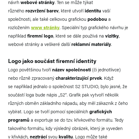
návrh
webové stránky
. Ten se může týkat
různého
rozvržení barev
, které utvoří
identitu
vaší
společnosti, ale také celkovou grafickou
podobou
a
rozložením
www stránky
. Speciální typ grafického návrhu je
například
firemní logo
, které se dále používá na
vizitky
,
webové stránky a veškeré další
reklamní materiály
.
Logo jako součást firemní identity
Logo povětšinou tvoří
název společnosti
(či jednotlivce)
nebo různě zpracovaný
charakterizující prvek
. Když
se například jednalo o společnost S2 STUDIO, bylo jasné, že
součástí loga bude nápis „S2“. Grafik pak vytvoří několik
různých obměn základního nápadu, aby měl zákazník z čeho
vybírat. Logo se tvoří pomocí speciálních
grafických
programů
a exportuje se do tzv. křivkového formátu. Tedy
takového formátu, kdy výsledný obrázek, který je vyveden
v křivkách,
neztrácí
svou
kvalitu
. Logo může také