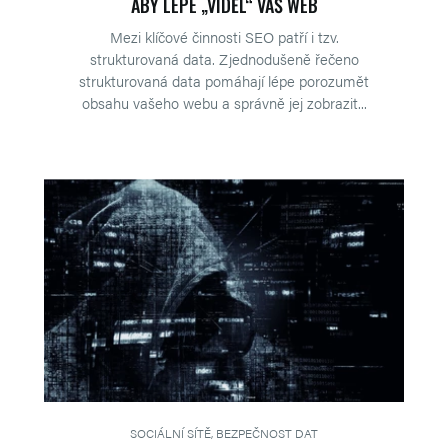
ABY LÉPE „VIDĚL“ VÁŠ WEB
Mezi klíčové činnosti SEO patří i tzv.
strukturovaná data. Zjednodušeně řečeno
strukturovaná data pomáhají lépe porozumět
obsahu vašeho webu a správně jej zobrazit...
SOCIÁLNÍ SÍTĚ, BEZPEČNOST DAT