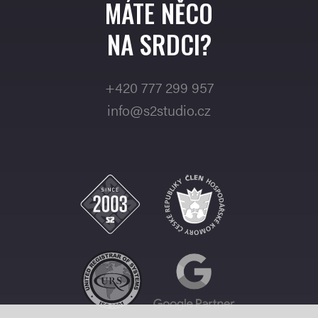
MÁTE NĚCO
NA SRDCI?
+420 777 299 957
info@s2studio.cz