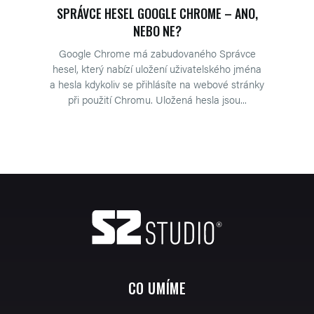
SPRÁVCE HESEL GOOGLE CHROME – ANO,
NEBO NE?
Google Chrome má zabudovaného Správce
hesel, který nabízí uložení uživatelského jména
a hesla kdykoliv se přihlásíte na webové stránky
při použití Chromu. Uložená hesla jsou...
CO UMÍME