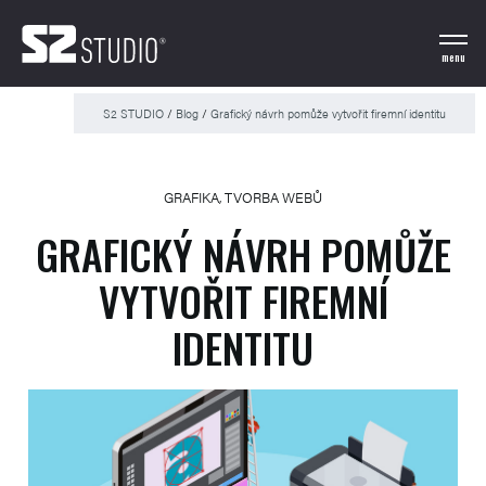
menu
S2 STUDIO
/
Blog
/
Grafický návrh pomůže vytvořit firemní identitu
GRAFIKA
,
TVORBA WEBŮ
GRAFICKÝ NÁVRH POMŮŽE
VYTVOŘIT FIREMNÍ
IDENTITU