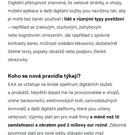
Digitální přístupnost znamená, že webové stránky, e-shopy,
mobilní aplikace a další digitální služby jsou navrženy tak, aby
je mohli bez bariér používat i
lidé s různými typy postižení
– například se zrakovým, sluchovým, pohybovým
nebo kognitivním omezením. Jde například o správné
kontrasty barev, možnost ovládání klávesnicí, dostatečně
čitelné texty, popisky obrázků nebo podporu čteček
obrazovky.
Koho se nová pravidla týkají?
EAA se vztahuje na široké spektrum digitálních služeb
a produktů. Největší dopad má na provozovatele e-shopů,
online bankovnictví, elektronických knih, samoobslužných
terminálů a další digitální platformy, které jsou určeny
veřejnosti. Výjimky platí jen pro malé firmy
s méně než 10
zaměstnanci a obratem pod 2 miliony eur ročně
. Zákonná
povinnost platí pro nové weby, stávající weby mají