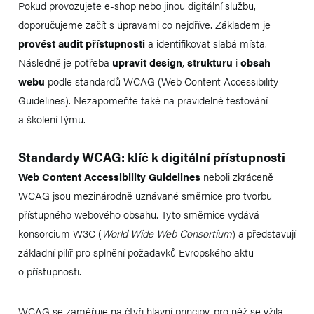
Pokud provozujete e-shop nebo jinou digitální službu,
doporučujeme začít s úpravami co nejdříve. Základem je
provést audit přístupnosti
a identifikovat slabá místa.
Následně je potřeba
upravit design
,
strukturu
i
obsah
webu
podle standardů WCAG (Web Content Accessibility
Guidelines). Nezapomeňte také na pravidelné testování
a školení týmu.
Standardy WCAG: klíč k digitální přístupnosti
Web Content Accessibility Guidelines
neboli zkráceně
WCAG jsou mezinárodně uznávané směrnice pro tvorbu
přístupného webového obsahu. Tyto směrnice vydává
konsorcium W3C (
World Wide Web Consortium
) a představují
základní pilíř pro splnění požadavků Evropského aktu
o přístupnosti.
WCAG se zaměřuje na čtyři hlavní principy, pro něž se vžila