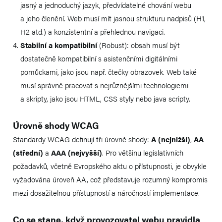
jasný a jednoduchý jazyk, předvídatelné chování webu
a jeho členění. Web musí mít jasnou strukturu nadpisů (H1,
H2 atd.) a konzistentní a přehlednou navigaci.
Stabilní a kompatibilní
(Robust): obsah musí být
dostatečně kompatibilní s asistenčními digitálními
pomůckami, jako jsou např. čtečky obrazovek. Web také
musí správně pracovat s nejrůznějšími technologiemi
a skripty, jako jsou HTML, CSS styly nebo java scripty.
Úrovně shody WCAG
Standardy WCAG definují tři úrovně shody:
A (nejnižší)
,
AA
(střední)
a
AAA (nejvyšší)
. Pro většinu legislativních
požadavků, včetně Evropského aktu o přístupnosti, je obvykle
vyžadována úroveň AA, což představuje rozumný kompromis
mezi dosažitelnou přístupností a náročností implementace.
Co se stane, když provozovatel webu pravidla