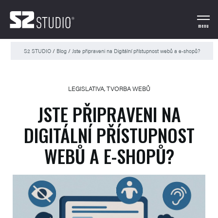
menu
S2 STUDIO
/
Blog
/
Jste připraveni na Digitální přístupnost webů a e-shopů?
LEGISLATIVA
,
TVORBA WEBŮ
JSTE PŘIPRAVENI NA
DIGITÁLNÍ PŘÍSTUPNOST
WEBŮ A E-SHOPŮ?