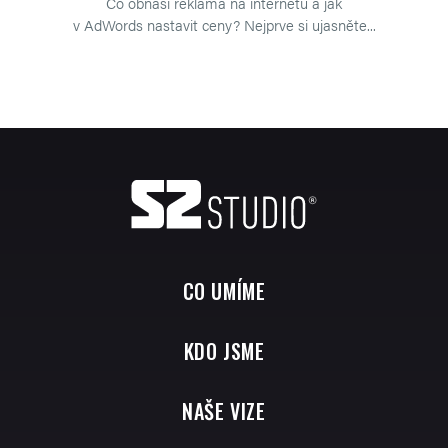
Co obnáší reklama na internetu a jak
v AdWords nastavit ceny? Nejprve si ujasněte...
CO UMÍME
KDO JSME
NAŠE VIZE