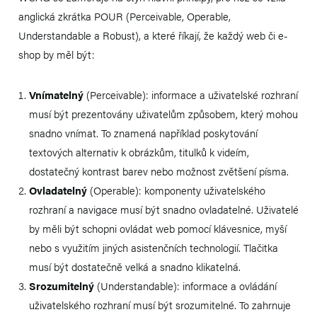
anglická zkrátka POUR (Perceivable, Operable,
Understandable a Robust), a které říkají, že každý web či e-
shop by měl být:
Vnímatelný
(Perceivable): informace a uživatelské rozhraní
musí být prezentovány uživatelům způsobem, který mohou
snadno vnímat. To znamená například poskytování
textových alternativ k obrázkům, titulků k videím,
dostatečný kontrast barev nebo možnost zvětšení písma.
Ovladatelný
(Operable): komponenty uživatelského
rozhraní a navigace musí být snadno ovladatelné. Uživatelé
by měli být schopni ovládat web pomocí klávesnice, myší
nebo s využitím jiných asistenčních technologií. Tlačitka
musí být dostatečně velká a snadno klikatelná.
Srozumitelný
(Understandable): informace a ovládání
uživatelského rozhraní musí být srozumitelné. To zahrnuje