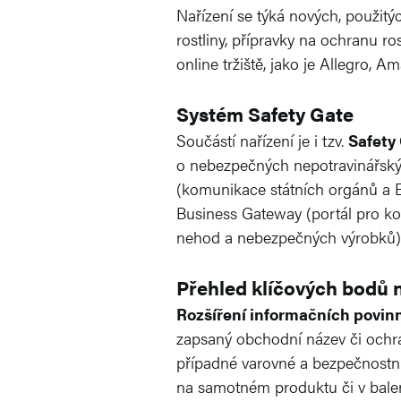
Nařízení se týká nových, použitý
rostliny, přípravky na ochranu ros
online tržiště, jako je Allegro
Systém Safety Gate
Součástí nařízení je i tzv.
Safety
o nebezpečných nepotravinářskýc
(komunikace státních orgánů a E
Business Gateway (portál pro k
nehod a nebezpečných výrobků)
Přehled klíčových bodů 
Rozšíření informačních povin
zapsaný obchodní název či ochra
případné varovné a bezpečnostní
na samotném produktu či v balen