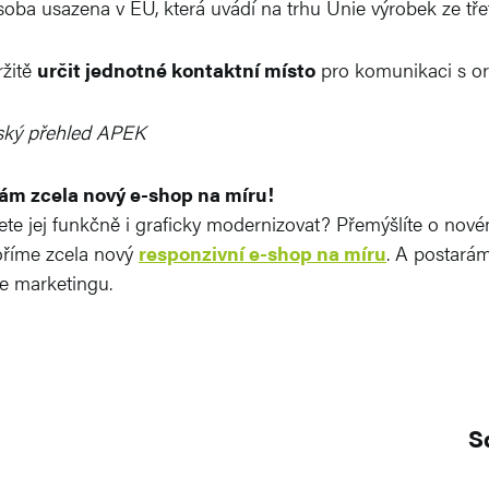
oba usazena v EU, která uvádí na trhu Unie výrobek ze tře
ržitě
určit jednotné kontaktní místo
pro komunikaci s or
rský přehled APEK
ám zcela nový e-shop na míru!
ete jej funkčně i graficky modernizovat? Přemýšlíte o nové
voříme zcela nový
responzivní e-shop na míru
. A postará
ne marketingu.
S