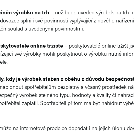
dáním výrobku na trh
– než bude uveden výrobek na trh m
i dovozce splnili své povinnosti vyplývající z nového naříz
štěn soulad s uvedenými povinnostmi.
skytovatele online tržiště
– poskytovatelé online tržišť j
bízející své výrobky mohli poskytnout o výrobku nutné in
ele.
y, kdy je výrobek stažen z oběhu z důvodu bezpečnost
 nabídnout spotřebitelům bezplatný a včasný prostředek ná
zpečný výrobek stejného typu, hodnoty a kvality či náhr
spotřebitel zaplatil. Spotřebiteli přitom má být nabídnut v
může na internetové prodejce dopadat i na jejích úlohu do