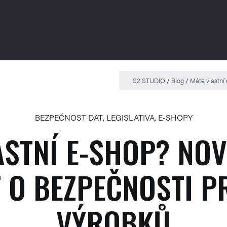
S2 STUDIO
/
Blog
/
Máte vlastní
BEZPEČNOST DAT
,
LEGISLATIVA
,
E-SHOPY
ASTNÍ E-SHOP? NOV
 O BEZPEČNOSTI 
VÝROBKŮ