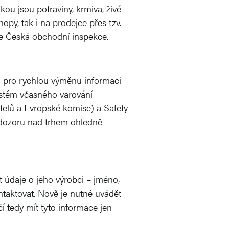
ou jsou potraviny, krmiva, živé
hopy, tak i na prodejce přes tzv.
le Česká obchodní inspekce.
ém pro rychlou výměnu informací
ystém včasného varování
telů a Evropské komise) a Safety
 dozoru nad trhem ohledně
 údaje o jeho výrobci – jméno,
taktovat. Nově je nutné uvádět
 tedy mít tyto informace jen