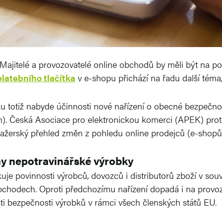
. Majitelé a provozovatelé online obchodů by měli být na 
latebního tlačítka
v e-shopu přichází na řadu další téma,
u totiž nabyde účinnosti nové nařízení o obecné bezpečno
on). Česká Asociace pro elektronickou komerci (APEK) prot
anažerský přehled změn z pohledu online prodejců (e-shopů
ny nepotravinářské výrobky
uje povinnosti výrobců, dovozců i distributorů zboží v souv
chodech. Oproti předchozímu nařízení dopadá i na provozo
ti bezpečnosti výrobků v rámci všech členských států EU.