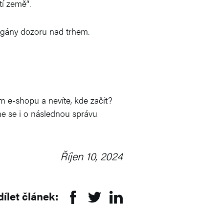
tí země“.
gány dozoru nad trhem.
m e-shopu a nevíte, kde začít?
me se i o následnou správu
Říjen 10, 2024
dílet článek: