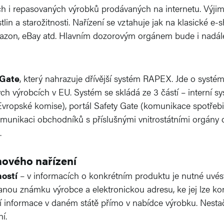
ch i repasovaných výrobků prodávaných na internetu. Výjimk
tlin a starožitnosti. Nařízení se vztahuje jak na klasické e-s
, Amazon, eBay atd. Hlavním dozorovým orgánem bude i nadá
 Gate
, který nahrazuje dřívější systém RAPEX. Jde o syst
h výrobcích v EU. Systém se skládá ze 3 částí – interní s
vropské komise), portál Safety Gate (komunikace spotřebi
omunikaci obchodníků s příslušnými vnitrostátními orgány
.
nového nařízení
ností
– v informacích o konkrétním produktu je nutné uvést
nou známku výrobce a elektronickou adresu, ke jej lze kon
 informace v daném státě přímo v nabídce výrobku. Nestačí
í.