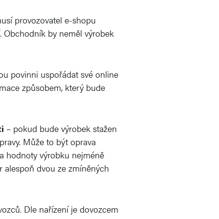
usí provozovatel e-shopu
ení. Obchodník by neměl výrobek
sou povinni uspořádat své online
formace způsobem, který bude
i
– pokud bude výrobek stažen
pravy. Může to být oprava
ada hodnoty výrobku nejméně
ýběr alespoň dvou ze zmíněných
vozců. Dle nařízení je dovozcem