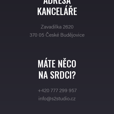
KANCELÁŘE
Zavadilka 2620
370 05 České Budějovice
MÁTE NĚCO
NA SRDCI?
+420 777 299 957
info@s2studio.cz