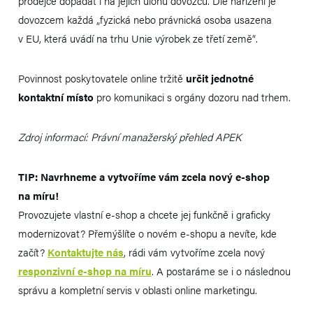
prodejce dopadat i na jejích úlohu dovozců. Dle nařízení je
dovozcem každá „fyzická nebo právnická osoba usazena
v EU, která uvádí na trhu Unie výrobek ze třetí země“.
Povinnost poskytovatele online tržitě
určit jednotné
kontaktní místo
pro komunikaci s orgány dozoru nad trhem.
Zdroj informací: Právní manažerský přehled APEK
TIP: Navrhneme a vytvoříme vám zcela nový e-shop
na míru!
Provozujete vlastní e-shop a chcete jej funkčně i graficky
modernizovat? Přemýšlíte o novém e-shopu a nevíte, kde
začít?
Kontaktujte nás
, rádi vám vytvoříme zcela nový
responzivní e-shop na míru
. A postaráme se i o následnou
správu a kompletní servis v oblasti online marketingu.