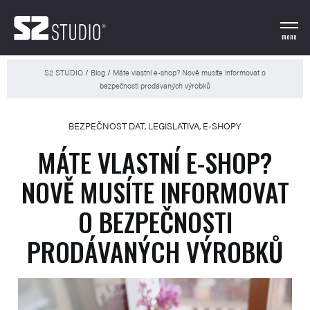
menu
S2 STUDIO
/
Blog
/
Máte vlastní e-shop? Nově musíte informovat o
bezpečnosti prodávaných výrobků
BEZPEČNOST DAT
,
LEGISLATIVA
,
E-SHOPY
MÁTE VLASTNÍ E-SHOP?
NOVĚ MUSÍTE INFORMOVAT
O BEZPEČNOSTI
PRODÁVANÝCH VÝROBKŮ