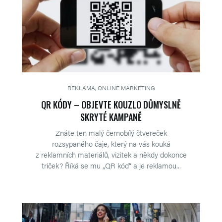
REKLAMA, ONLINE MARKETING
QR KÓDY – OBJEVTE KOUZLO DŮMYSLNĚ
SKRYTÉ KAMPANĚ
Znáte ten malý černobílý čtvereček
rozsypaného čaje, který na vás kouká
z reklamních materiálů, vizitek a někdy dokonce
triček? Říká se mu „QR kód“ a je reklamou...